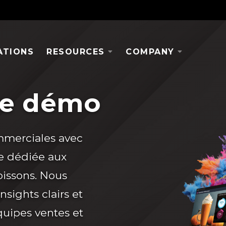
ATIONS
RESOURCES
COMPANY
ne démo
mmerciales avec
ce dédiée aux
oissons. Nous
sights clairs et
quipes ventes et