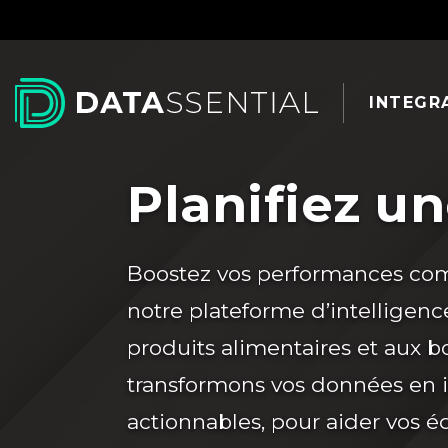
Skip to Main Content
INTEGR
Planifiez u
Boostez vos performances co
notre plateforme d’intelligen
produits alimentaires et aux b
transformons vos données en in
actionnables, pour aider vos é