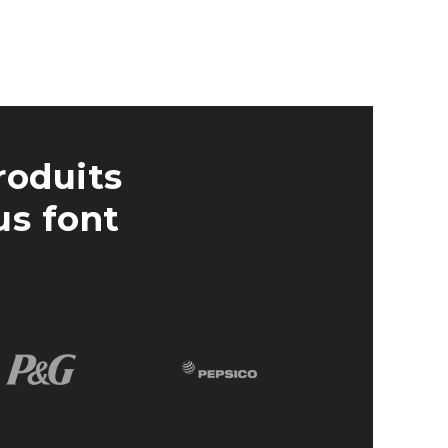
roduits
us font